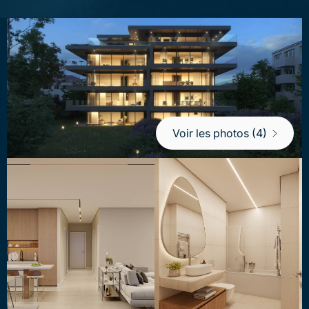
Ensoleillement: Toute la journée
Standard de construction: Certifié Minergie
Cuisine (type): Cuisine ouverte avec ilot de
cuisine
Sol: Carrelage, Parquet
Environnement: Verdoyant, Lac
Vue: Belle vue
Parking: Parking souterrain
Voir les photos (4)
Extérieur: Balcon
Vitrage: Triple vitrage
Sanitaires (nombre): WC séparés, Salle de bain
avec WC, Salle d'eau privative avec WC
Pièce sup.: Cave, Local vélo commun
Equipement (confort): Ascenseur, Stores
électriques
Equipement (technique): Panneaux
photovoltaïques