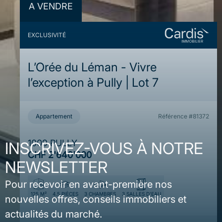
A VENDRE
EXCLUSIVITÉ
L’Orée du Léman - Vivre
l’exception à Pully | Lot 7
Appartement
Référence #81372
1009 PULLY
INSCRIVEZ-VOUS À NOTRE
CHF 2'640'000
NEWSLETTER
Pour recevoir en avant-première nos
125 M²
4.5 PIÈCES
3 CHAMBRES
3 SALLES D'EAU
nouvelles offres, conseils immobiliers et
ACHETER
actualités du marché.
VENDRE