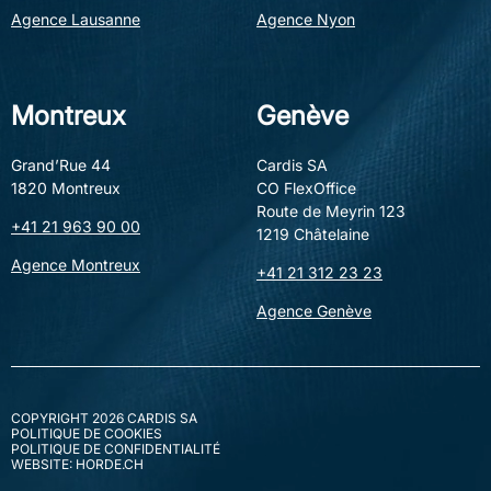
contacter.
Agence Lausanne
Agence Nyon
Rendez-vous également sur la page internet de
la promotion à l'adresse
www.cardis.ch/promotion/loree-du-leman.
Montreux
Genève
Grand’Rue 44
Cardis SA
Surfaces
1820 Montreux
CO FlexOffice
Route de Meyrin 123
+41 21 963 90 00
1219 Châtelaine
Pièces
4.5
Bâtiment
Agence Montreux
+41 21 312 23 23
Agence Genève
Chambres
3
Construction
2028
Côté technique
Salle d'eau
3
Spécifique: Coup de cœur, Traversant
COPYRIGHT 2026 CARDIS SA
Situation: Résidentiel, Urbain
POLITIQUE DE COOKIES
Surface habitable
125 m²
Style: Contemporain
POLITIQUE DE CONFIDENTIALITÉ
Galerie photo
WEBSITE: HORDE.CH
Exposition: Sud-Ouest