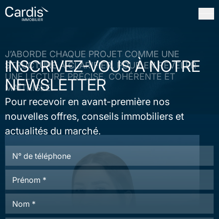
FERMER
J’ABORDE CHAQUE PROJET COMME UNE
INSCRIVEZ-VOUS À NOTRE
STRUCTURE À CLARIFIER, POUR EN RÉVÉLER
UNE LECTURE PRÉCISE, COHÉRENTE ET
NEWSLETTER
MAÎTRISÉE.
Pour recevoir en avant-première nos
nouvelles offres, conseils immobiliers et
actualités du marché.
T
é
l
P
é
r
p
é
h
N
n
o
o
o
n
m