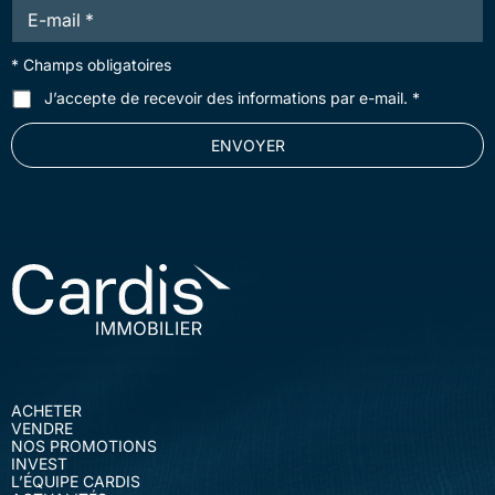
m
E
e
*
*
-
m
* Champs obligatoires
a
i
N
C
J’accepte de recevoir des informations par e-mail. *
l
o
G
*
m
U
ENVOYER
P
*
r
é
n
o
m
JULIE RYSER
Graphiste
Informations
julie.ryser@cardis.ch
ACHETER
VENDRE
NOS PROMOTIONS
À PROPOS
INVEST
L’ÉQUIPE CARDIS