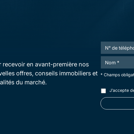
T
é
l
N
é
 recevoir en avant-première nos
o
p
m
h
elles offres, conseils immobiliers et
*
* Champs obligat
*
o
*
alités du marché.
n
N
VOTRE ÉCOUTE
e
C
o
J’accepte de
G
m
U
T
*
é
ccompagnent avec réactivité dans votre 
l
é
tre bien.
p
h