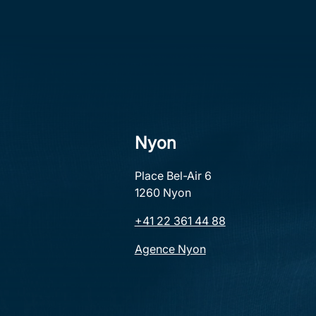
o
n
e
AGENCE DE NYON
Nyon
Place Bel-Air 6
ACHETER
1260 Nyon
VENDRE
+41 22 361 44 88
NOS PROMOTIONS
Agence Nyon
INVEST
L’ÉQUIPE CARDIS