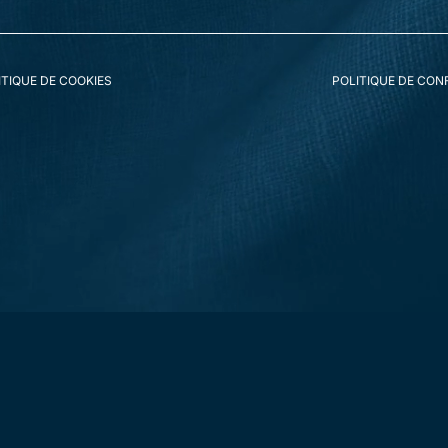
 référer aux coordonnées au bas de cette politique de cookies. Si vou
ent le droit de déposer une plainte auprès de l’autorité de contrôle
ITIQUE DE COOKIES
POLITIQUE DE CONF
e cookies et cette déclaration, veuillez nous contacter en utilisant 
base.org
le octobre 4, 2025.