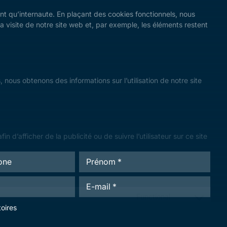
nt qu’internaute. En plaçant des cookies fonctionnels, nous
 la visite de notre site web et, par exemple, les éléments restent
 nous obtenons des informations sur l’utilisation de notre site
 d’afficher de la publicité ou de suivre l’utilisateur sur ce site
P
r
é
E
n
-
o
Functional
m
m
oires
a
*
i
Functional