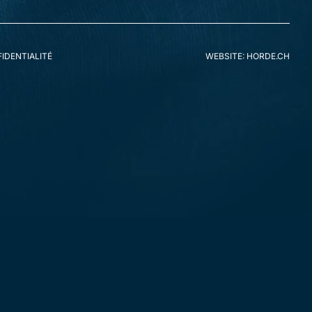
s avez une plainte concernant la façon dont nous traitons vos
 (l’autorité chargée de la protection des données).
IDENTIALITÉ
WEBSITE: HORDE.CH
les coordonnées suivantes :