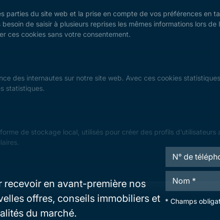
s parties du site web et la prise en compte de vos préférences en ta
as besoin de saisir à plusieurs reprises les mêmes informations lors de
er ces cookies sans votre consentement.
ence des internautes sur notre site web. Avec ces cookies statistiques,
 statistiques.
me de stockage local, utilisés pour créer des profils d’utilisateurs afin
laires.
T
é
l
N
é
 recevoir en avant-première nos
o
p
m
h
elles offres, conseils immobiliers et
*
* Champs obligat
*
o
N
alités du marché.
n
o