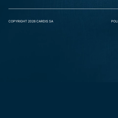
Pour exercer ces droits, veuillez nous contacter. Veuillez vous
données, nous aimerions en être informés, mais vous avez égalem
COPYRIGHT 2026 CARDIS SA
POL
10. Coordonnées
Pour des questions et/ou des commentaires sur notre politique d
Cardis SA
Agence Immobilière SA
Rue de Langallerie 9,
1003 Lausanne
Suisse
Site web :
https://cardis.ch
E-mail :
info@
cardis-sa.ch
Cette politique de cookies a été synchronisée avec
cookiedata