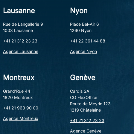
Depuis toujours, elle possède une sensibilité particulière aux lieux
Lausanne
Nyon
et aux gens. Certains endroits dégagent une énergie, une
harmonie, quelque chose de profondément unique, et c’est
précisément cette dimension humaine qu’elle place au centre de
Rue de Langallerie 9
Place Bel-Air 6
son métier.
1003 Lausanne
1260 Nyon
Dans son rôle, Michaela veille à créer cette fluidité qui rend les
+41 21 312 23 23
+41 22 361 44 88
choses simples, naturelles et cohérentes.
Agence Lausanne
Agence Nyon
Organiser, coordonner et aligner chaque étape du processus,
pour que tout fasse sens, voilà ce qui l’anime.
Car trouver un endroit où l’on se sent chez soi n’est jamais
seulement une transaction, c’est une émotion, un moment de vie,
Montreux
Genève
une évidence qui se construit.
Grand’Rue 44
Cardis SA
1820 Montreux
CO FlexOffice
Route de Meyrin 123
+41 21 963 90 00
1219 Châtelaine
Agence Montreux
+41 21 312 23 23
Agence Genève