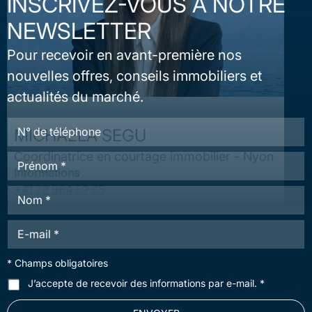
INSCRIVEZ-VOUS À NOTRE
NEWSLETTER
Pour recevoir en avant-première nos
nouvelles offres, conseils immobiliers et
actualités du marché.
*
T
*
MICHAELA SEGU
é
E
l
Coordinatrice en courtage immobilier - Nyon
P
-
é
r
m
Informations
p
é
a
h
+41 79 864 59 85
N
n
i
o
o
michaela.segu@cardis.ch
o
l
n
m
m
E
e
*
*
-
WhatsApp
m
* Champs obligatoires
a
i
C
J’accepte de recevoir des informations par e-mail. *
À PROPOS
l
G
*
U