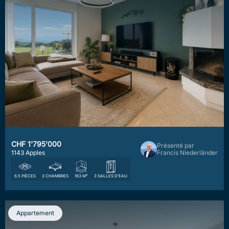
CHF 1'795'000
Présenté par
1143 Apples
Francis Niederländer
6.5 PIÈCES
3 CHAMBRES
163 M²
3 SALLES D'EAU
Appartement