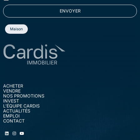
BIENS À VENDRE
l
-
G
*
m
U
Par Francis Niederländer
ENVOYER
a
*
i
l
Maison
C
G
U
*
ACHETER
VENDRE
NOS PROMOTIONS
INVEST
L’ÉQUIPE CARDIS
ACTUALITÉS
EMPLOI
CONTACT
CHF 3'350'000
Présenté par
1135 Denens
Francis Niederländer