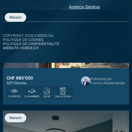
Agence Genève
Maison
COPYRIGHT 2026 CARDIS SA
POLITIQUE DE COOKIES
POLITIQUE DE CONFIDENTIALITÉ
WEBSITE: HORDE.CH
CHF 980'000
Présenté par
1271 Givrins
Francis Niederländer
5.0 PIÈCES
3 CHAMBRES
120 M²
1 SALLE D'EAU
Maison