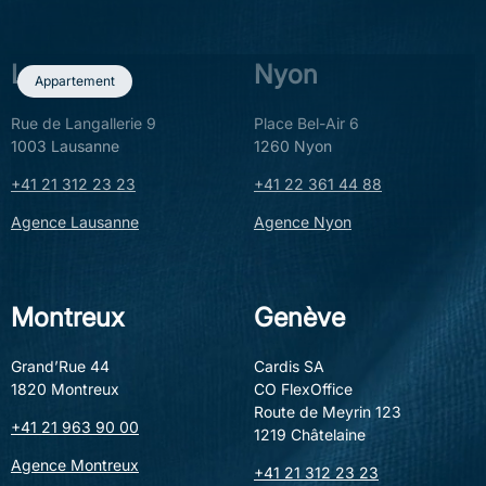
7.5 PIÈCES
6 CHAMBRES
275 M²
3 SALLES D'EAU
Lausanne
Nyon
Appartement
Rue de Langallerie 9
Place Bel-Air 6
1003 Lausanne
1260 Nyon
+41 21 312 23 23
+41 22 361 44 88
Agence Lausanne
Agence Nyon
Montreux
Genève
Grand’Rue 44
Cardis SA
1820 Montreux
CO FlexOffice
Prix sur demande
Présenté par
Route de Meyrin 123
1884 Villars-sur-Ollon
Francis Niederländer
+41 21 963 90 00
1219 Châtelaine
Agence Montreux
+41 21 312 23 23
5.5 PIÈCES
4 CHAMBRES
260 M²
5 SALLES D'EAU