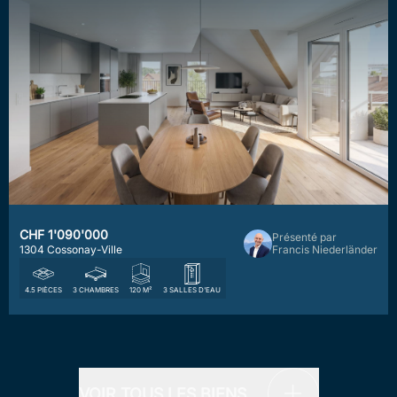
ACHETER
VENDRE
NOS PROMOTIONS
INVEST
L’ÉQUIPE CARDIS
ACTUALITÉS
EMPLOI
CONTACT
CHF 1'090'000
Présenté par
1304 Cossonay-Ville
Francis Niederländer
4.5 PIÈCES
3 CHAMBRES
120 M²
3 SALLES D'EAU
VOIR TOUS LES BIENS